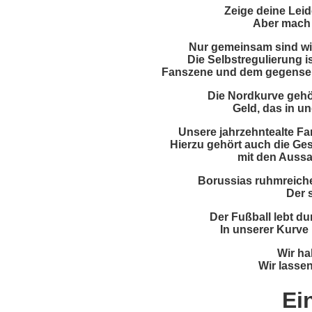
Zeige deine Leid
Aber mach 
Nur gemeinsam sind wir
Die Selbstregulierung i
Fanszene und dem gegenseitig
Die Nordkurve gehör
Geld, das in un
Unsere jahrzehntealte Fa
Hierzu gehört auch die Ges
mit den Auss
Borussias ruhmreiche 
Der s
Der Fußball lebt du
In unserer Kurve
Wir ha
Wir lasse
Ei