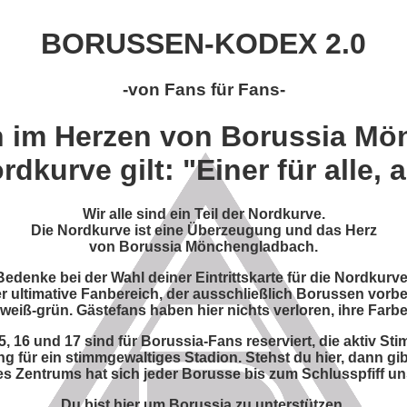
BORUSSEN-KODEX 2.0
-von Fans für Fans-
n im Herzen von Borussia Mö
rdkurve gilt: "Einer für alle, a
Wir alle sind ein Teil der Nordkurve.
Die Nordkurve ist eine Überzeugung und das Herz
von Borussia Mönchengladbach.
Bedenke bei der Wahl deiner Eintrittskarte für die Nordkurve
der ultimative Fanbereich, der ausschließlich Borussen vorbeh
eiß-grün. Gästefans haben hier nichts verloren, ihre Farbe
5, 16 und 17 sind für Borussia-Fans reserviert, die aktiv 
ng für ein stimmgewaltiges Stadion. Stehst du hier, dann gib
s Zentrums hat sich jeder Borusse bis zum Schlusspfiff u
Du bist hier um Borussia zu unterstützen.