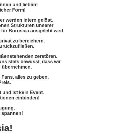
ennen und lieben!
icher Form!
r werden intern gelöst.
senen Strukturen unserer
 für Borussia ausgelebt wird.
rivat zu bereichern.
zurückzufließen.
Außenstehenden zerstören.
uns stets bewusst, dass wir
e übernehmen.
 Fans, alles zu geben.
Preis.
 und ist kein Event.
tionen einbinden!
eugung.
k spannen!
ia!