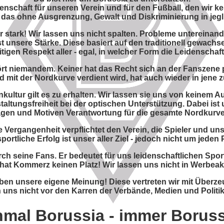
enschaft für unseren Verein und für den Fußball, den wir k
das ohne Ausgrenzung, Gewalt und Diskriminierung in jegl
 stark! Wir lassen uns nicht spalten. Probleme untereinande
st unsere Stärke. Diese basiert auf den traditionell gewach
en Respekt aller - egal, in welcher Form die Leidenschaft
t niemandem. Keiner hat das Recht sich an der Fanszene p
d mit der Nordkurve verdient wird, hat auch wieder in jene 
nkultur gilt es zu erhalten. Wir lassen sie uns von keinem 
taltungsfreiheit bei der optischen Unterstützung. Dabei ist 
agen und Motiven Verantwortung für die gesamte Nordkurv
Vergangenheit verpflichtet den Verein, die Spieler und uns
portliche Erfolg ist unser aller Ziel - jedoch nicht um jeden 
rch seine Fans. Er bedeutet für uns leidenschaftlichen Sport
 hat Kommerz keinen Platz! Wir lassen uns nicht in Werbeak
ben unsere eigene Meinung! Diese vertreten wir mit Überz
n uns nicht vor den Karren der Verbände, Medien und Politi
nmal Borussia - immer Boruss